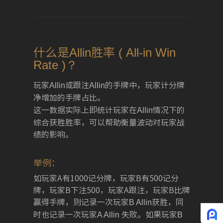
Allin
( All-in Win
什么是
胜率
Rate )？
玩家
Allin
或跟注
Allin
的手牌中，玩家计分牌
净增加的手牌占比。
这一数据实际上即统计玩家在
Allin
情况下的
综合获胜胜率，可以帮助衡量波动对玩家战
绩的影响。
举例：
如玩家A有1000记分牌，玩家B有500记分
牌，玩家B下注500，玩家A跟注，玩家B比牌
赢得手牌，则记录一次玩家
B Allin
获胜，同
时也记录一次玩家
A Allin
失败。如果玩家
B