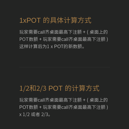
1xPOT
的具体计算方式
玩家需要
call
齐桌面最高下注额 + ( 桌面上的
POT数额 + 玩家需要
call
齐桌面最高下注额 )
这样计算后为1 x
POT
的新数额。
POT
1/2和2/3
的计算方式
玩家需要
call
齐桌面最高下注额 + ( 桌面上的
POT
数额 + 玩家需要
call
齐桌面最高下注额 )
x 1/2 或者 2/3。