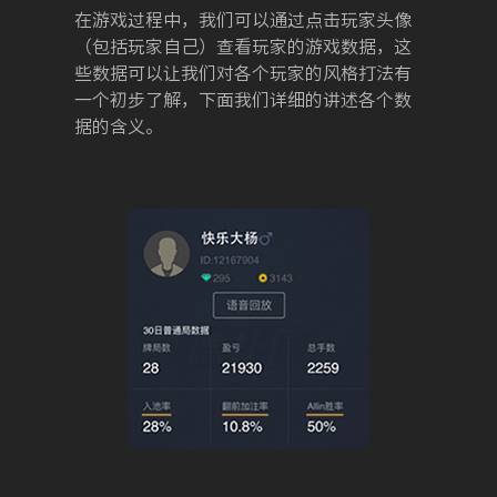
在游戏过程中，我们可以通过点击玩家头像
（包括玩家自己）查看玩家的游戏数据，这
些数据可以让我们对各个玩家的风格打法有
一个初步了解，下面我们详细的讲述各个数
据的含义。