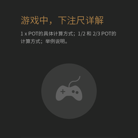
游戏中，下注尺详解
1 x
POT
的具体计算方式；1/2 和 2/3
POT
的
计算方式；举例说明。