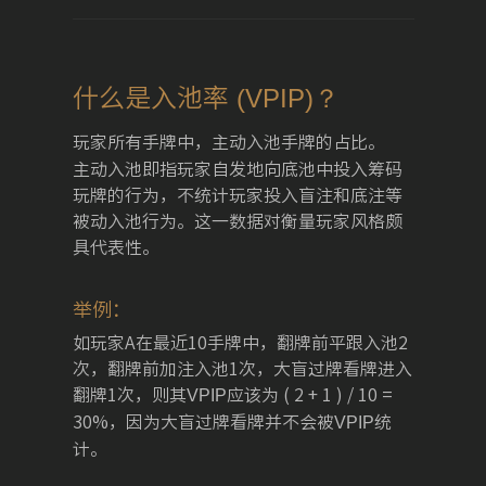
(VPIP)？
什么是入池率
玩家所有手牌中，主动入池手牌的占比。
主动入池即指玩家自发地向底池中投入筹码
玩牌的行为，不统计玩家投入盲注和底注等
被动入池行为。这一数据对衡量玩家风格颇
具代表性。
举例：
如玩家A在最近10手牌中，翻牌前平跟入池2
次，翻牌前加注入池1次，大盲过牌看牌进入
翻牌1次，则其
VPIP
应该为 ( 2 + 1 ) / 10 =
30%，因为大盲过牌看牌并不会被
VPIP
统
计。