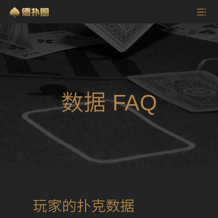
FAQ
数据
玩家的扑克数据